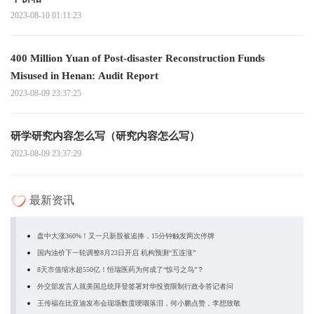
2023-08-10 01:11:23
400 Million Yuan of Post-disaster Reconstruction Funds
Misused in Henan: Audit Report
2023-08-09 23:37:25
研学研究内容怎么写（研究内容怎么写）
2023-08-09 23:37:29
最新资讯
盘中大涨360%！又一只新股被追捧，15分钟触发两次停牌
国内油价下一轮调整8月23日开启 机构预测“五连涨”
8天市值缩水超550亿！恒瑞医药为何成了“惊弓之鸟”？
外交部发言人就美国总统拜登签署对华投资限制行政令答记者问
王传福在比亚迪发布会现场数度哽咽落泪，何小鹏点赞，李想致敬