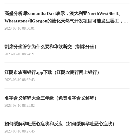
高盛分析师SamanthaDart表示，澳大利亚NorthWestShelf、
Wheatstone和Gorgon的液化天然气开发项目可能发生罢工，这
意味着全球约10%的液化天然气产能面临风险
2023-08-10 08:50:01
割席分坐管宁为什么要和华歆断交（割席分坐）
2023-08-10 08:24:21
江阴市农商银行app下载（江阴农商行网上银行）
2023-08-10 08:32:43
名字含义解释大全三年级（免费名字含义解释）
2023-08-10 08:25:02
如何缓解孕吐恶心症状和反应（如何缓解孕吐恶心症状）
2023-08-10 08:27:45