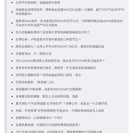
任泽平对谈曾刚：金融形势与变革
纯债基金滚雪球冠军：博时基金坐拥2847亿行业第一大规模，旗下23只产品5年平均
年回报超4%
康希诺20cm涨停：失去新冠红利2022年巨亏九亿，与阿斯利康达成mRNA疫苗合作
不会对今年年业绩产生巨大影响
恒大还能融到资吗？还有银行资管机构敢借钱给恒大吗？
彭博社称：卢布是新兴市场中最差的三种货币之一
降至全国第九！台湾上半年GDP为25347.29亿元，被湖北和福建赶超
全都是泡沫，只一刹的火花
为什么PayPal要强势入局加密市场，推出名为PYUSD的美元稳定币？
美发布对外投资审查行政令，商务部：中方保留采取措施权利
深圳现大量断供房？深圳金融监管部门回应：谣言
巨星农牧换防，“猪老板”上位
美国重磅CPI将来袭，这是华尔街大行的“交易指南”
县城整治医药腐败，数百人主动说明问题、退赃
夏天捐红十字会羽绒服“左手倒右手”？涉事公司：就是走一个正规手续
外媒：拜登签署“对华投资限制”行政命令，中国驻美使馆发言人回应
谢霆锋站台，山东聊城冲出一个IPO
反腐风暴来袭，中国医疗行业销售费用到底多高？
29个月来CPI同比首跌，PPI连跌10月，增加需求物价方可回稳止跌